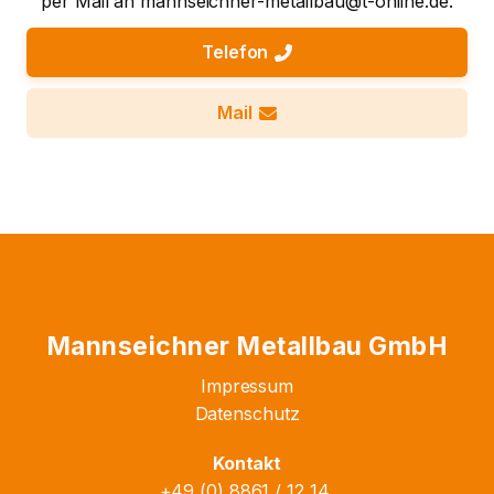
per Mail an mannseichner-metallbau@t-online.de.
Telefon
Mail
Mannseichner Metallbau GmbH
Impressum
Datenschutz
Kontakt
+49 (0) 8861 / 12 14